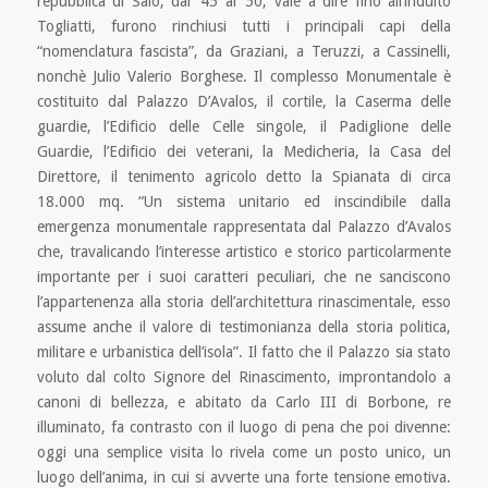
repubblica di Salò, dal ’45 al ’50, vale a dire fino all’indulto
Togliatti, furono rinchiusi tutti i principali capi della
“nomenclatura fascista”, da Graziani, a Teruzzi, a Cassinelli,
nonchè Julio Valerio Borghese. Il complesso Monumentale è
costituito dal Palazzo D’Avalos, il cortile, la Caserma delle
guardie, l’Edificio delle Celle singole, il Padiglione delle
Guardie, l’Edificio dei veterani, la Medicheria, la Casa del
Direttore, il tenimento agricolo detto la Spianata di circa
18.000 mq. “Un sistema unitario ed inscindibile dalla
emergenza monumentale rappresentata dal Palazzo d’Avalos
che, travalicando l’interesse artistico e storico particolarmente
importante per i suoi caratteri peculiari, che ne sanciscono
l’appartenenza alla storia dell’architettura rinascimentale, esso
assume anche il valore di testimonianza della storia politica,
militare e urbanistica dell’isola”. Il fatto che il Palazzo sia stato
voluto dal colto Signore del Rinascimento, improntandolo a
canoni di bellezza, e abitato da Carlo III di Borbone, re
illuminato, fa contrasto con il luogo di pena che poi divenne:
oggi una semplice visita lo rivela come un posto unico, un
luogo dell’anima, in cui si avverte una forte tensione emotiva.