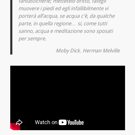
fantasticherie; mettetelo dritto, fategli
muovere i piedi ed egli infallibilmente vi
porterà all’acqua, se acqua c’è, da qualche
parte, in quella regione… si, come tutti
sanno, acqua e meditazione sono sposati
per sempre.
Moby Dick. Herman Melville